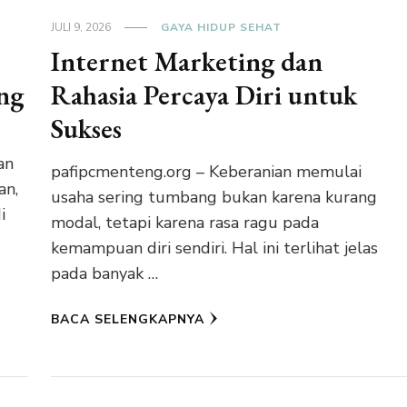
JULI 9, 2026
GAYA HIDUP SEHAT
Internet Marketing dan
ng
Rahasia Percaya Diri untuk
Sukses
an
pafipcmenteng.org – Keberanian memulai
an,
usaha sering tumbang bukan karena kurang
i
modal, tetapi karena rasa ragu pada
kemampuan diri sendiri. Hal ini terlihat jelas
pada banyak …
BACA SELENGKAPNYA