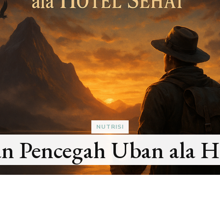
GAYA HIDUP SEHAT
asaan Finansial yang P
Tinggalkan Tahun In