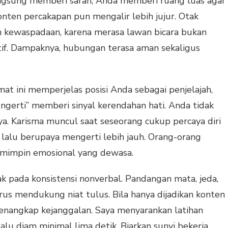
langsung memberi saran, Anda memberi ruang luas agar
onten percakapan pun mengalir lebih jujur. Otak
kewaspadaan, karena merasa lawan bicara bukan
tif. Dampaknya, hubungan terasa aman sekaligus
imat ini memperjelas posisi Anda sebagai penjelajah,
ngerti” memberi sinyal kerendahan hati. Anda tidak
. Karisma muncul saat seseorang cukup percaya diri
lalu berupaya mengerti lebih jauh. Orang-orang
pemimpin emosional yang dewasa.
etak pada konsistensi nonverbal. Pandangan mata, jeda,
arus mendukung niat tulus. Bila hanya dijadikan konten
menangkap kejanggalan. Saya menyarankan latihan
lalu diam minimal lima detik. Biarkan sunyi bekerja,