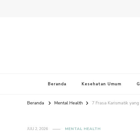
Website PAFI Kecamatan Mente
Halaman Resmi SIPAFI Jakarta Pusat
Beranda
Kesehatan Umum
G
Beranda
Mental Health
7 Frasa Karismatik yan
JULI 2, 2026
MENTAL HEALTH