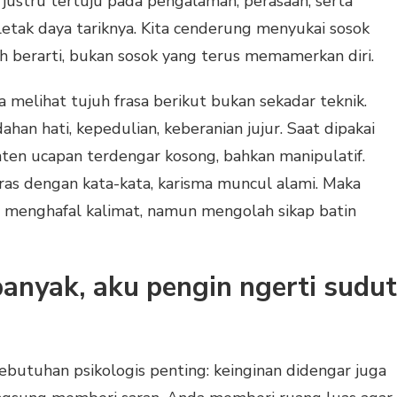
a justru tertuju pada pengalaman, perasaan, serta
u letak daya tariknya. Kita cenderung menyukai sosok
 berarti, bukan sosok yang terus memamerkan diri.
a melihat tujuh frasa berikut bukan sekadar teknik.
han hati, kepedulian, keberanian jujur. Saat dipakai
onten ucapan terdengar kosong, bahkan manipulatif.
aras dengan kata-kata, karisma muncul alami. Maka
a menghafal kalimat, namun mengolah sikap batin
 banyak, aku pengin ngerti sudut
butuhan psikologis penting: keinginan didengar juga