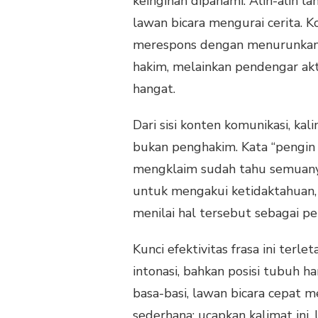
keinginan dipahami. Alih-alih 
lawan bicara mengurai cerita. K
merespons dengan menurunkan 
hakim, melainkan pendengar ak
hangat.
Dari sisi konten komunikasi, kal
bukan penghakim. Kata “pengin 
mengklaim sudah tahu semuanya
untuk mengakui ketidaktahuan, 
menilai hal tersebut sebagai 
Kunci efektivitas frasa ini terl
intonasi, bahkan posisi tubuh h
basa-basi, lawan bicara cepat 
sederhana: ucapkan kalimat ini, 