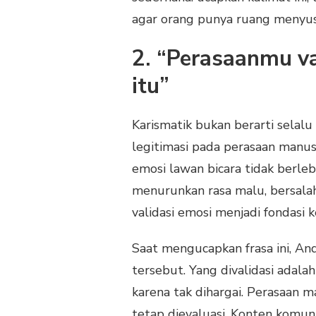
agar orang punya ruang menyusu
2. “Perasaanmu va
itu”
Karismatik bukan berarti selal
legitimasi pada perasaan manus
emosi lawan bicara tidak berl
menurunkan rasa malu, bersalah,
validasi emosi menjadi fondasi 
Saat mengucapkan frasa ini, An
tersebut. Yang divalidasi adala
karena tak dihargai. Perasaan m
tetap dievaluasi. Konten komun