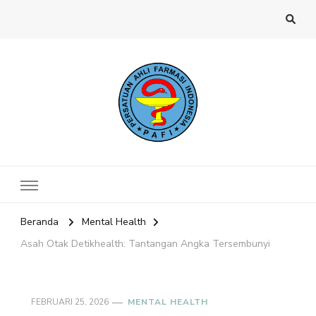
Website PAFI Kecamatan Menteng
Halaman Resmi SIPAFI Jakarta Pusat
Jakarta Pusat
Beranda
Mental Health
Asah Otak Detikhealth: Tantangan Angka Tersembunyi
FEBRUARI 25, 2026
MENTAL HEALTH