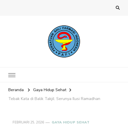
Website PAFI Kecamatan Menteng
Halaman Resmi SIPAFI Jakarta Pusat
Jakarta Pusat
Beranda
Gaya Hidup Sehat
Tebak Kata di Balik Takjil: Serunya Ilusi Ramadhan
FEBRUARI 25, 2026
GAYA HIDUP SEHAT