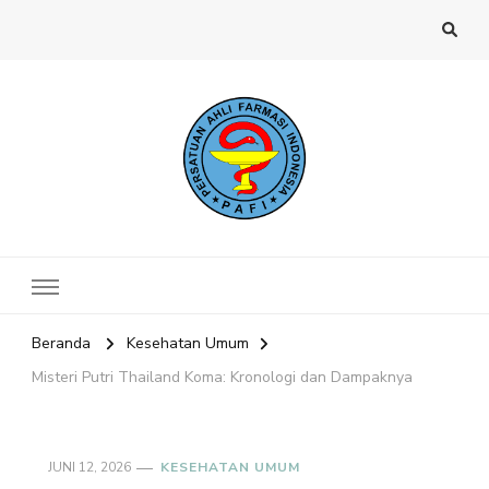
Website PAFI Kecamatan Menteng
Halaman Resmi SIPAFI Jakarta Pusat
Jakarta Pusat
Beranda
Kesehatan Umum
Misteri Putri Thailand Koma: Kronologi dan Dampaknya
JUNI 12, 2026
KESEHATAN UMUM