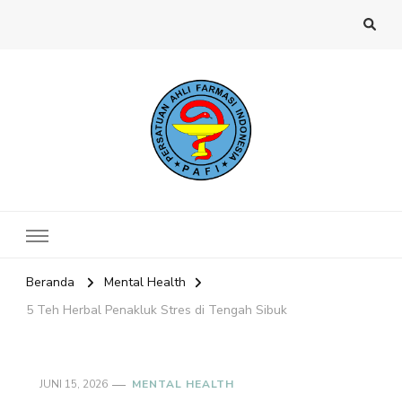
Website PAFI Kecamatan Menteng
Halaman Resmi SIPAFI Jakarta Pusat
Jakarta Pusat
Beranda
Mental Health
5 Teh Herbal Penakluk Stres di Tengah Sibuk
JUNI 15, 2026
MENTAL HEALTH