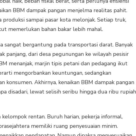
al naik, beban fiskal berat, serta perlunya efisiensi
naikan BBM dampak pangan menjelma realitas pahit.
 produksi sampai pasar kota melonjak. Setiap truk,
kut memerlukan bahan bakar lebih mahal.
ia sangat bergantung pada transportasi darat. Banyak
 panjang, dari desa pegunungan ke wilayah pesisir
BM menanjak, marjin tipis petani dan pedagang ikut
berarti mengorbankan keuntungan, sedangkan
an konsumen. Akhirnya, kenaikan BBM dampak pangan
a disadari, lewat selisih seribu hingga dua ribu rupiah
 kelompok rentan. Buruh harian, pekerja informal,
 prasejahtera memiliki ruang penyesuaian minim.
 menaikkan pendapatan. Namun dipaksa menyesuaikan