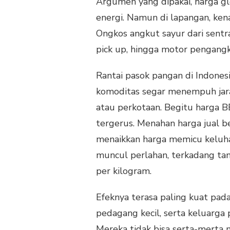
Argumen yang dipakai, harga glob
energi. Namun di lapangan, ke
Ongkos angkut sayur dari sentra
pick up, hingga motor pengang
Rantai pasok pangan di Indones
komoditas segar menempuh jarak
atau perkotaan. Begitu harga B
tergerus. Menahan harga jual 
menaikkan harga memicu keluh
muncul perlahan, terkadang tanp
per kilogram.
Efeknya terasa paling kuat pada
pedagang kecil, serta keluarga
Mereka tidak bisa serta-merta