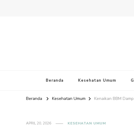
Website PAFI Kecamatan Mente
Halaman Resmi SIPAFI Jakarta Pusat
Beranda
Kesehatan Umum
G
Beranda
Kesehatan Umum
Kenaikan BBM Dampa
APRIL 20, 2026
KESEHATAN UMUM