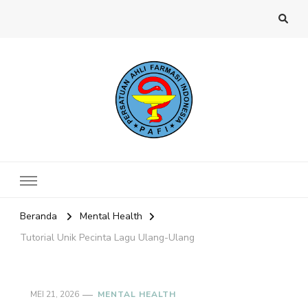
Website PAFI Kecamatan Menteng
Halaman Resmi SIPAFI Jakarta Pusat
Jakarta Pusat
Beranda
Mental Health
Tutorial Unik Pecinta Lagu Ulang-Ulang
MEI 21, 2026
MENTAL HEALTH