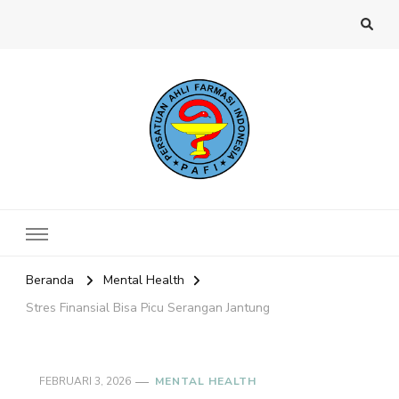
Website PAFI Kecamatan Menteng
Halaman Resmi SIPAFI Jakarta Pusat
Jakarta Pusat
Beranda
Mental Health
Stres Finansial Bisa Picu Serangan Jantung
FEBRUARI 3, 2026
MENTAL HEALTH