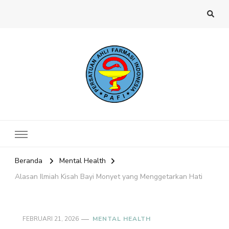
Website PAFI Kecamatan Menteng
Halaman Resmi SIPAFI Jakarta Pusat
Jakarta Pusat
Beranda
Mental Health
Alasan Ilmiah Kisah Bayi Monyet yang Menggetarkan Hati
FEBRUARI 21, 2026
MENTAL HEALTH