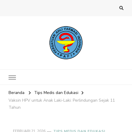
Website PAFI Kecamatan Menteng
Halaman Resmi SIPAFI Jakarta Pusat
Jakarta Pusat
Beranda
Tips Medis dan Edukasi
Vaksin HPV untuk Anak Laki-Laki: Perlindungan Sejak 11
Tahun
FEBRUARI 21, 2026
TIPS MEDIS DAN EDUKASI