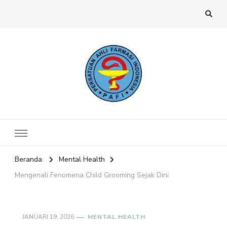
Website PAFI Kecamatan Menteng
Halaman Resmi SIPAFI Jakarta Pusat
Jakarta Pusat
Beranda
Mental Health
Mengenali Fenomena Child Grooming Sejak Dini
JANUARI 19, 2026
MENTAL HEALTH