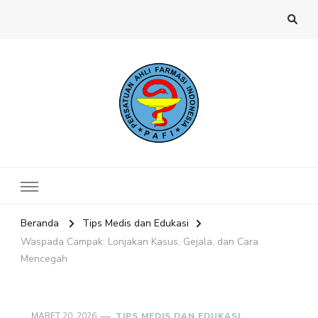
Website PAFI Kecamatan Menteng
Halaman Resmi SIPAFI Jakarta Pusat
Jakarta Pusat
Beranda
Tips Medis dan Edukasi
Waspada Campak: Lonjakan Kasus, Gejala, dan Cara
Mencegah
MARET 20, 2026
TIPS MEDIS DAN EDUKASI