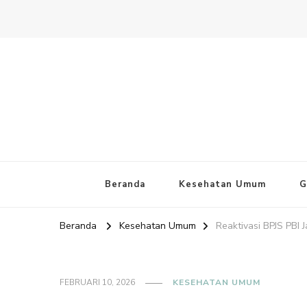
Website PAFI Kecamatan Mente
Halaman Resmi SIPAFI Jakarta Pusat
Beranda
Kesehatan Umum
G
Beranda
Kesehatan Umum
Reaktivasi BPJS PBI J
FEBRUARI 10, 2026
KESEHATAN UMUM