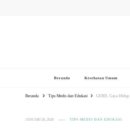
Website PAFI Kecamatan Ment
Halaman Resmi SIPAFI Jakarta Pusat
Beranda
Kesehatan Umum
Beranda
Tips Medis dan Edukasi
GERD, Gaya Hidup 
JANUARI 26, 2026
TIPS MEDIS DAN EDUKASI