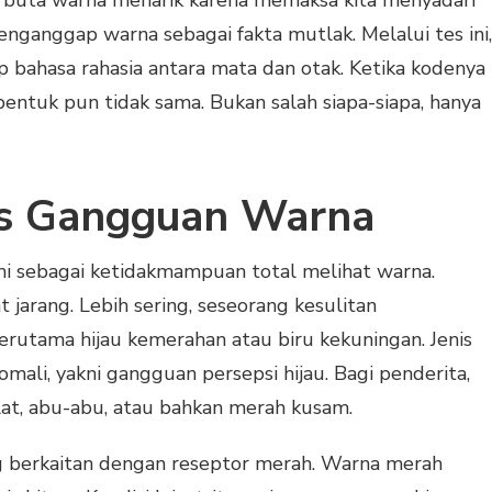
s buta warna menarik karena memaksa kita menyadari
enganggap warna sebagai fakta mutlak. Melalui tes ini,
p bahasa rahasia antara mata dan otak. Ketika kodenya
bentuk pun tidak sama. Bukan salah siapa-siapa, hanya
is Gangguan Warna
mi sebagai ketidakmampuan total melihat warna.
t jarang. Lebih sering, seseorang kesulitan
rutama hijau kemerahan atau biru kekuningan. Jenis
ali, yakni gangguan persepsi hijau. Bagi penderita,
at, abu-abu, atau bahkan merah kusam.
ng berkaitan dengan reseptor merah. Warna merah