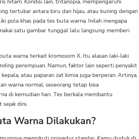
ris hitam. Kondisi lain, tritanopia, mempengaruhi
ng tertukar antara biru dan hijau, atau kuning dengan
iki pola khas pada tes buta warna. Inilah mengapa
emakai satu gambar tunggal lalu langsung memberi
 buta warna terkait kromosom X. Itu alasan laki-laki
nding perempuan. Namun, faktor lain seperti penyakit
 kepala, atau paparan zat kimia juga berperan. Artinya,
tan warna normal, seseorang tetap bisa
 di kemudian hari. Tes berkala membantu
sejak dini.
ta Warna Dilakukan?
a umumnya mengikuti prosedur standar. Kamu duduk di