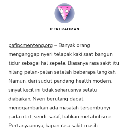
JEFRI RAHMAN
pafipcmenteng.org
– Banyak orang
menganggap nyeri telapak kaki saat bangun
tidur sebagai hal sepele. Biasanya rasa sakit itu
hilang pelan-pelan setelah beberapa langkah.
Namun, dari sudut pandang health modern,
sinyal kecil ini tidak seharusnya selalu
diabaikan. Nyeri berulang dapat
menggambarkan ada masalah tersembunyi
pada otot, sendi, saraf, bahkan metabolisme.
Pertanyaannya, kapan rasa sakit masih