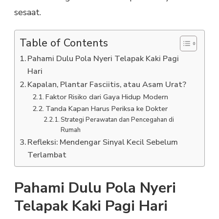
sesaat.
Table of Contents
Pahami Dulu Pola Nyeri Telapak Kaki Pagi
Hari
Kapalan, Plantar Fasciitis, atau Asam Urat?
Faktor Risiko dari Gaya Hidup Modern
Tanda Kapan Harus Periksa ke Dokter
Strategi Perawatan dan Pencegahan di
Rumah
Refleksi: Mendengar Sinyal Kecil Sebelum
Terlambat
Pahami Dulu Pola Nyeri
Telapak Kaki Pagi Hari