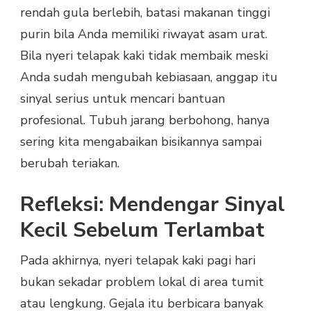
rendah gula berlebih, batasi makanan tinggi
purin bila Anda memiliki riwayat asam urat.
Bila nyeri telapak kaki tidak membaik meski
Anda sudah mengubah kebiasaan, anggap itu
sinyal serius untuk mencari bantuan
profesional. Tubuh jarang berbohong, hanya
sering kita mengabaikan bisikannya sampai
berubah teriakan.
Refleksi: Mendengar Sinyal
Kecil Sebelum Terlambat
Pada akhirnya, nyeri telapak kaki pagi hari
bukan sekadar problem lokal di area tumit
atau lengkung. Gejala itu berbicara banyak