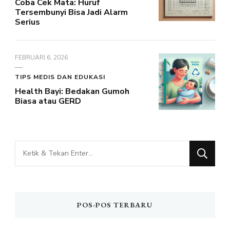
Coba Cek Mata: Huruf
Tersembunyi Bisa Jadi Alarm
Serius
FEBRUARI 6, 2026
TIPS MEDIS DAN EDUKASI
Health Bayi: Bedakan Gumoh
Biasa atau GERD
Mencari
Sesuatu?
POS-POS TERBARU