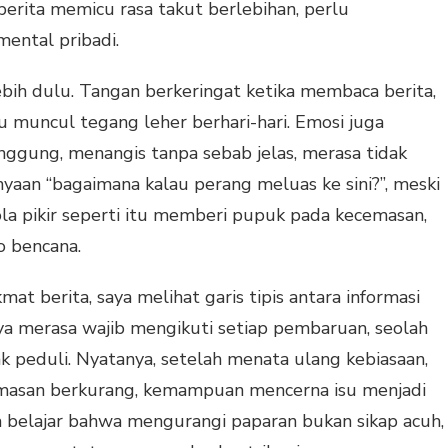
i berita memicu rasa takut berlebihan, perlu
ental pribadi.
 lebih dulu. Tangan berkeringat ketika membaca berita,
u muncul tegang leher berhari-hari. Emosi juga
singgung, menangis tanpa sebab jelas, merasa tidak
nyaan “bagaimana kalau perang meluas ke sini?”, meski
ola pikir seperti itu memberi pupuk pada kecemasan,
o bencana.
at berita, saya melihat garis tipis antara informasi
ya merasa wajib mengikuti setiap pembaruan, seolah
k peduli. Nyatanya, setelah menata ulang kebiasaan,
cemasan berkurang, kemampuan mencerna isu menjadi
ya belajar bahwa mengurangi paparan bukan sikap acuh,