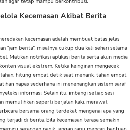
san agar tetap mampu berkontribusi.
gelola Kecemasan Akibat Berita
meredakan kecemasan adalah membuat batas jelas
an “jam berita”, misalnya cukup dua kali sehari selama
l. Matikan notifikasi aplikasi berita serta akun media
konten visual ekstrem. Ketika keinginan mengecek
rlahan, hitung empat detik saat menarik, tahan empat
atihan napas sederhana ini menenangkan sistem saraf
yeleksi informasi. Selain itu, imbangi setiap sesi
n memulihkan seperti berjalan kaki, merawat
berbicara bersama orang terdekat mengenai apa yang
ng terjadi di berita. Bila kecemasan terasa semakin
 memicu serangan panik, jangan ragu mencari bantuan