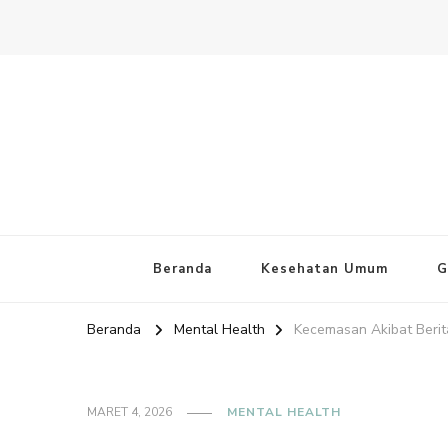
Website PAFI Kecamatan Mente
Halaman Resmi SIPAFI Jakarta Pusat
Beranda
Kesehatan Umum
G
Beranda
Mental Health
Kecemasan Akibat Berit
MARET 4, 2026
MENTAL HEALTH