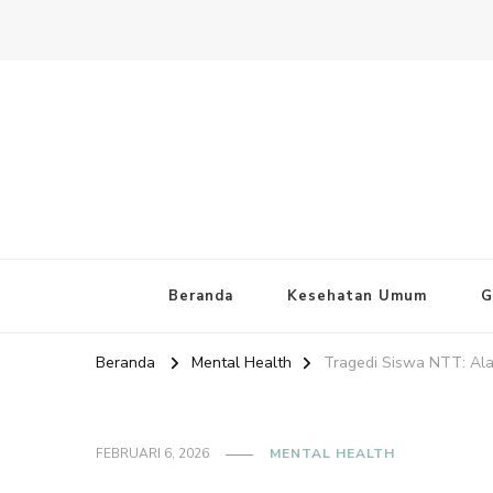
Website PAFI Kecamatan Mente
Halaman Resmi SIPAFI Jakarta Pusat
Beranda
Kesehatan Umum
G
Beranda
Mental Health
Tragedi Siswa NTT: Ala
FEBRUARI 6, 2026
MENTAL HEALTH