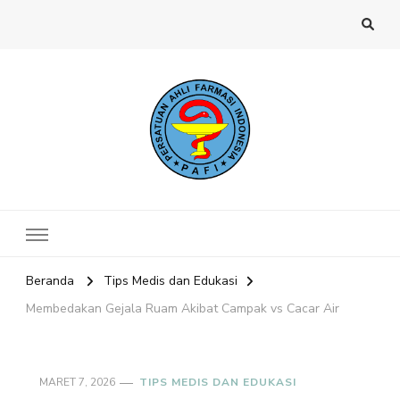
Website PAFI Kecamatan Menteng
Halaman Resmi SIPAFI Jakarta Pusat
Jakarta Pusat
Beranda
Tips Medis dan Edukasi
Membedakan Gejala Ruam Akibat Campak vs Cacar Air
MARET 7, 2026
TIPS MEDIS DAN EDUKASI