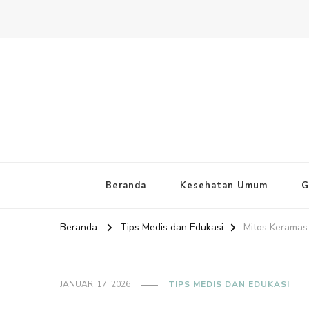
Website PAFI Kecamatan Mente
Halaman Resmi SIPAFI Jakarta Pusat
Beranda
Kesehatan Umum
G
Beranda
Tips Medis dan Edukasi
Mitos Keramas 
JANUARI 17, 2026
TIPS MEDIS DAN EDUKASI