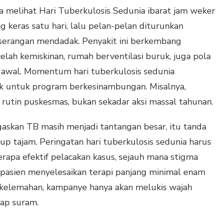
ya melihat Hari Tuberkulosis Sedunia ibarat jam weker
g keras satu hari, lalu pelan-pelan diturunkan
serangan mendadak. Penyakit ini berkembang
elah kemiskinan, rumah berventilasi buruk, juga pola
 awal. Momentum hari tuberkulosis sedunia
k untuk program berkesinambungan. Misalnya,
n rutin puskesmas, bukan sekadar aksi massal tahunan.
kan TB masih menjadi tantangan besar, itu tanda
p tajam. Peringatan hari tuberkulosis sedunia harus
erapa efektif pelacakan kasus, sejauh mana stigma
h pasien menyelesaikan terapi panjang minimal enam
t kelemahan, kampanye hanya akan melukis wajah
tap suram.