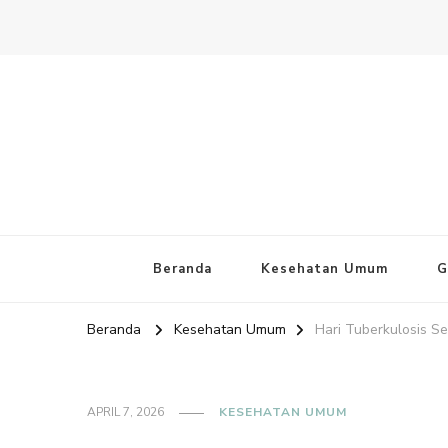
Website PAFI Kecamatan Mente
Halaman Resmi SIPAFI Jakarta Pusat
Beranda
Kesehatan Umum
G
Beranda
Kesehatan Umum
Hari Tuberkulosis S
APRIL 7, 2026
KESEHATAN UMUM