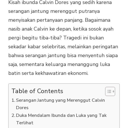
Kisah ibunda Calvin Dores yang sedih karena
serangan jantung merenggut putranya
menyisakan pertanyaan panjang. Bagaimana
nasib anak Calvin ke depan, ketika sosok ayah
pergi begitu tiba-tiba? Tragedi ini bukan
sekadar kabar selebritas, melainkan peringatan
bahwa serangan jantung bisa menyentuh siapa
saja, sementara keluarga menanggung luka
batin serta kekhawatiran ekonomi.
Table of Contents
Serangan Jantung yang Merenggut Calvin
Dores
Duka Mendalam Ibunda dan Luka yang Tak
Terlihat