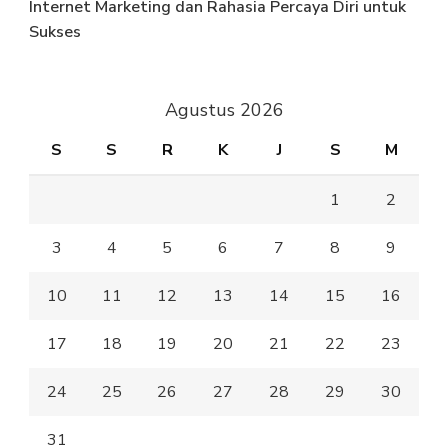
Internet Marketing dan Rahasia Percaya Diri untuk
Sukses
Agustus 2026
S
S
R
K
J
S
M
1
2
3
4
5
6
7
8
9
10
11
12
13
14
15
16
17
18
19
20
21
22
23
24
25
26
27
28
29
30
31