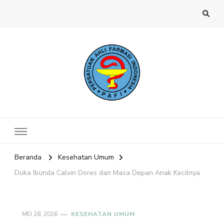
Website PAFI Kecamatan Menteng
Halaman Resmi SIPAFI Jakarta Pusat
Jakarta Pusat
Beranda
Kesehatan Umum
Duka Ibunda Calvin Dores dan Masa Depan Anak Kecilnya
MEI 28, 2026
KESEHATAN UMUM