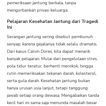
pemeriksaan jantung berkala, tanpa
mengorbankan privasi keluarga.
Pelajaran Kesehatan Jantung dari Tragedi
Ini
Serangan jantung sering disebut pembunuh
senyap, karena gejalanya tidak selalu dramatis.
Dari kasus Calvin Dores, kita dapat menarik
banyak pelajaran. Mulai dari pengelolaan stres,
pola tidur teratur, berhenti merokok, hingga
rutin memeriksakan tekanan darah, kolesterol,
serta gula darah. Kesehatan jantung bukan
hanya urusan usia lanjut, tetapi tanggung
jawab setiap orang dewasa. Mengabaikan tanda
kecil hari ini sama saja menunda masalah besar