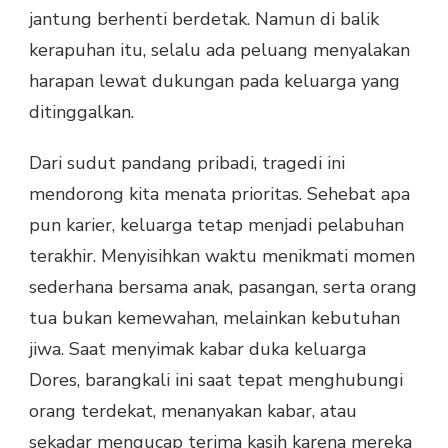
jantung berhenti berdetak. Namun di balik
kerapuhan itu, selalu ada peluang menyalakan
harapan lewat dukungan pada keluarga yang
ditinggalkan.
Dari sudut pandang pribadi, tragedi ini
mendorong kita menata prioritas. Sehebat apa
pun karier, keluarga tetap menjadi pelabuhan
terakhir. Menyisihkan waktu menikmati momen
sederhana bersama anak, pasangan, serta orang
tua bukan kemewahan, melainkan kebutuhan
jiwa. Saat menyimak kabar duka keluarga
Dores, barangkali ini saat tepat menghubungi
orang terdekat, menanyakan kabar, atau
sekadar mengucap terima kasih karena mereka