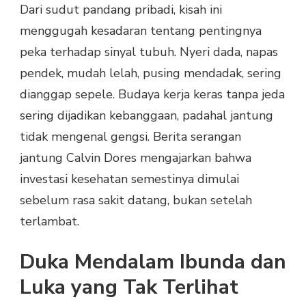
Dari sudut pandang pribadi, kisah ini
menggugah kesadaran tentang pentingnya
peka terhadap sinyal tubuh. Nyeri dada, napas
pendek, mudah lelah, pusing mendadak, sering
dianggap sepele. Budaya kerja keras tanpa jeda
sering dijadikan kebanggaan, padahal jantung
tidak mengenal gengsi. Berita serangan
jantung Calvin Dores mengajarkan bahwa
investasi kesehatan semestinya dimulai
sebelum rasa sakit datang, bukan setelah
terlambat.
Duka Mendalam Ibunda dan
Luka yang Tak Terlihat