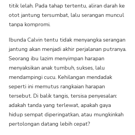
titik lelah. Pada tahap tertentu, aliran darah ke
otot jantung tersumbat, lalu serangan muncul
tanpa kompromi.
Ibunda Calvin tentu tidak menyangka serangan
jantung akan menjadi akhir perjalanan putranya.
Seorang ibu lazim menyimpan harapan
menyaksikan anak tumbuh, sukses, lalu
mendampingi cucu. Kehilangan mendadak
seperti ini memutus rangkaian harapan
tersebut. Di balik tangis, tersisa penyesalan:
adakah tanda yang terlewat, apakah gaya
hidup sempat diperingatkan, atau mungkinkah
pertolongan datang lebih cepat?