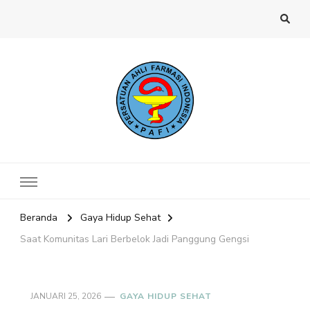
Website PAFI Kecamatan Menteng
Halaman Resmi SIPAFI Jakarta Pusat
Jakarta Pusat
Beranda
Gaya Hidup Sehat
Saat Komunitas Lari Berbelok Jadi Panggung Gengsi
JANUARI 25, 2026
GAYA HIDUP SEHAT