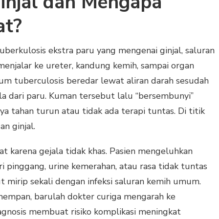
injal dan Mengapa
at?
berkulosis ekstra paru yang mengenai ginjal, saluran
 menjalar ke ureter, kandung kemih, sampai organ
um tuberculosis beredar lewat aliran darah sesudah
a dari paru. Kuman tersebut lalu “bersembunyi”
ya tahan turun atau tidak ada terapi tuntas. Di titik
n ginjal.
at karena gejala tidak khas. Pasien mengeluhkan
i pinggang, urine kemerahan, atau rasa tidak tuntas
t mirip sekali dengan infeksi saluran kemih umum.
k mempan, barulah dokter curiga mengarah ke
agnosis membuat risiko komplikasi meningkat