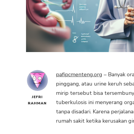
pafipcmenteng.org
– Banyak or
pinggang, atau urine keruh sebag
mirip tersebut bisa tersembuny
JEFRI
tuberkulosis ini menyerang orga
RAHMAN
tanpa disadari. Karena perjalan
rumah sakit ketika kerusakan gi