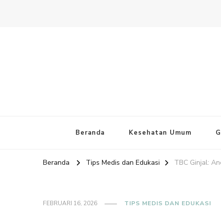
Website PAFI Kecamatan Mente
Halaman Resmi SIPAFI Jakarta Pusat
Beranda
Kesehatan Umum
G
Beranda
Tips Medis dan Edukasi
TBC Ginjal: A
FEBRUARI 16, 2026
TIPS MEDIS DAN EDUKASI