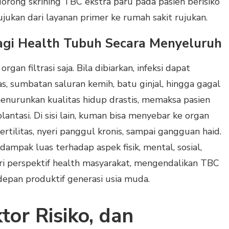
dorong skrining TBC ekstra paru pada pasien berisiko
ujukan dari layanan primer ke rumah sakit rujukan.
agi Health Tubuh Secara Menyeluruh
gan filtrasi saja. Bila dibiarkan, infeksi dapat
s, sumbatan saluran kemih, batu ginjal, hingga gagal
 menurunkan kualitas hidup drastis, memaksa pasien
lantasi. Di sisi lain, kuman bisa menyebar ke organ
rtilitas, nyeri panggul kronis, sampai gangguan haid.
dampak luas terhadap aspek fisik, mental, sosial,
ri perspektif health masyarakat, mengendalikan TBC
depan produktif generasi usia muda.
tor Risiko, dan