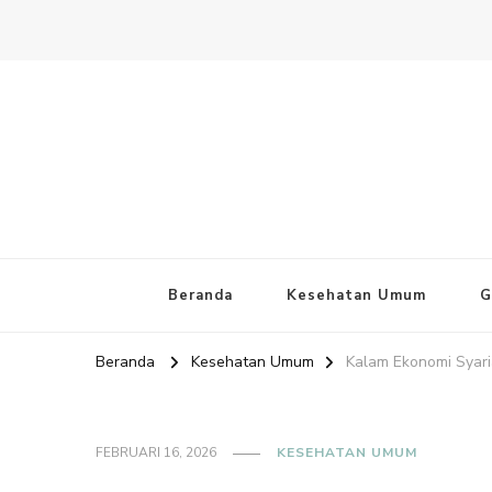
Website PAFI Kecamatan Mente
Halaman Resmi SIPAFI Jakarta Pusat
Beranda
Kesehatan Umum
G
Beranda
Kesehatan Umum
Kalam Ekonomi Syar
FEBRUARI 16, 2026
KESEHATAN UMUM