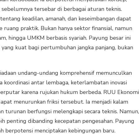
ng sebelumnya tersebar di berbagai aturan teknis.
f tentang keadilan, amanah, dan keseimbangan dapat
e ruang praktik. Bukan hanya sektor finansial, namun
Islam, hingga UMKM berbasis syariah. Payung besar ini
i yang kuat bagi pertumbuhan jangka panjang, bukan
ketiadaan undang-undang komprehensif memunculkan
aya koordinasi antar lembaga, keterlambatan inovasi
berputar karena rujukan hukum berbeda. RUU Ekonomi
 dapat menurunkan friksi tersebut. Ia menjadi kalam
n turunan berfungsi melengkapi secara teknis. Namun,
lebih penting dibanding kecepatan pengesahan. Payung
ah berpotensi menciptakan kebingungan baru.