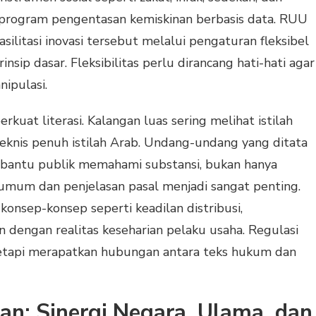
n program pengentasan kemiskinan berbasis data. RUU
ilitasi inovasi tersebut melalui pengaturan fleksibel
sip dasar. Fleksibilitas perlu dirancang hati-hati agar
ipulasi.
uat literasi. Kalangan luas sering melihat istilah
teknis penuh istilah Arab. Undang-undang yang ditata
bantu publik memahami substansi, bukan hanya
san umum dan penjelasan pasal menjadi sangat penting.
nsep-konsep seperti keadilan distribusi,
an dengan realitas keseharian pelaku usaha. Regulasi
 tetapi merapatkan hubungan antara teks hukum dan
n: Sinergi Negara, Ulama, dan