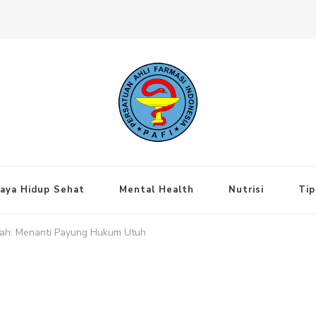
ng Jakarta Pusat
aya Hidup Sehat
Mental Health
Nutrisi
Tip
iah: Menanti Payung Hukum Utuh