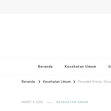
Website PAFI Kecamatan Mente
Halaman Resmi SIPAFI Jakarta Pusat
Beranda
Kesehatan Umum
G
Beranda
Kesehatan Umum
Penyakit Kronis, Dis
MARET 4, 2026
KESEHATAN UMUM