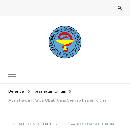
Website PAFI Kecamatan Menteng
Halaman Resmi SIPAFI Jakarta Pusat
Jakarta Pusat
Beranda
Kesehatan Umum
Aceh Rawan Putus Obat: Krisis Senyap Pasien Kronis
UPDATED ON
DESEMBER 20, 2025
KESEHATAN UMUM