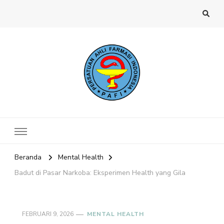
Website PAFI Kecamatan Menteng
Halaman Resmi SIPAFI Jakarta Pusat
Jakarta Pusat
Beranda
Mental Health
Badut di Pasar Narkoba: Eksperimen Health yang Gila
FEBRUARI 9, 2026
MENTAL HEALTH