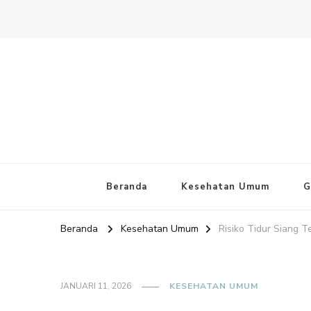
Website PAFI Kecamatan Mente
Halaman Resmi SIPAFI Jakarta Pusat
Beranda
Kesehatan Umum
G
Beranda
Kesehatan Umum
Risiko Tidur Siang 
JANUARI 11, 2026
KESEHATAN UMUM