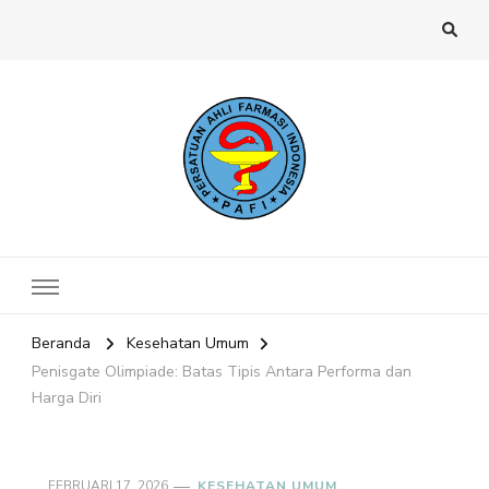
Website PAFI Kecamatan Menteng
Halaman Resmi SIPAFI Jakarta Pusat
Jakarta Pusat
Beranda
Kesehatan Umum
Penisgate Olimpiade: Batas Tipis Antara Performa dan
Harga Diri
FEBRUARI 17, 2026
KESEHATAN UMUM