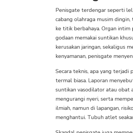
Penisgate terdengar seperti le
cabang olahraga musim dingin, t
ke titik berbahaya. Organ intim 
godaan memakai suntikan khusu
kerusakan jaringan, sekaligus m
kenyamanan, penisgate menyent
Secara teknis, apa yang terjad
termal biasa. Laporan menyebu
suntikan vasodilator atau obat 
mengurangi nyeri, serta memper
ilmiah, namun di lapangan, risiko
menghantui. Tubuh atlet seakan
Skandal penisgate juga memperl