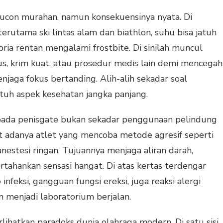
lucon murahan, namun konsekuensinya nyata. Di
erutama ski lintas alam dan biathlon, suhu bisa jatuh
pria rentan mengalami frostbite. Di sinilah muncul
s, krim kuat, atau prosedur medis lain demi mencegah
enjaga fokus bertanding. Alih-alih sekadar soal
uh aspek kesehatan jangka panjang.
i pada penisgate bukan sekadar penggunaan pelindung
t adanya atlet yang mencoba metode agresif seperti
anestesi ringan. Tujuannya menjaga aliran darah,
tahankan sensasi hangat. Di atas kertas terdengar
 infeksi, gangguan fungsi ereksi, juga reaksi alergi
 menjadi laboratorium berjalan.
ihatkan paradoks dunia olahraga modern. Di satu sisi,