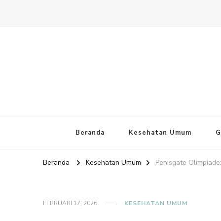
Website PAFI Kecamatan Mente
Halaman Resmi SIPAFI Jakarta Pusat
Beranda
Kesehatan Umum
G
Beranda
Kesehatan Umum
Penisgate Olimpiade:
FEBRUARI 17, 2026
KESEHATAN UMUM