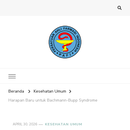
Website PAFI Kecamatan Menteng
Halaman Resmi SIPAFI Jakarta Pusat
Jakarta Pusat
Beranda
Kesehatan Umum
Harapan Baru untuk Bachmann-Bupp Syndrome
APRIL 30, 2026
KESEHATAN UMUM