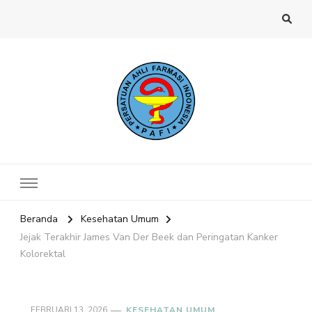
Website PAFI Kecamatan Menteng
Halaman Resmi SIPAFI Jakarta Pusat
Jakarta Pusat
Beranda
Kesehatan Umum
Jejak Terakhir James Van Der Beek dan Peringatan Kanker
Kolorektal
FEBRUARI 13, 2026
KESEHATAN UMUM