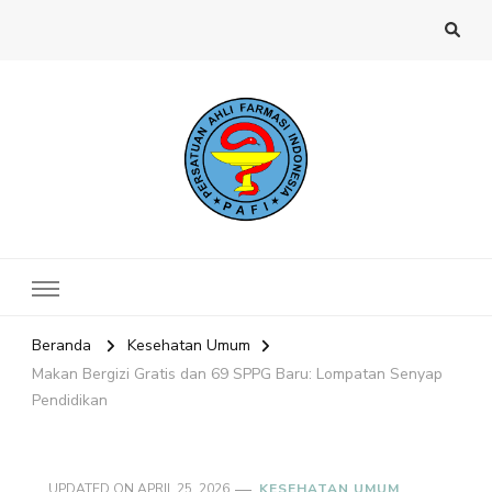
Website PAFI Kecamatan Menteng
Halaman Resmi SIPAFI Jakarta Pusat
Jakarta Pusat
Beranda
Kesehatan Umum
Makan Bergizi Gratis dan 69 SPPG Baru: Lompatan Senyap
Pendidikan
UPDATED ON
APRIL 25, 2026
KESEHATAN UMUM