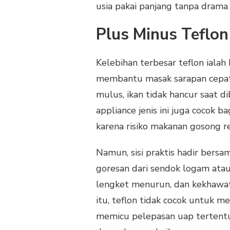
usia pakai panjang tanpa drama 
Plus Minus Teflo
Kelebihan terbesar teflon ialah
membantu masak sarapan cepat
mulus, ikan tidak hancur saat d
appliance jenis ini juga cocok b
karena risiko makanan gosong re
Namun, sisi praktis hadir bersa
goresan dari sendok logam atau p
lengket menurun, dan kekhawati
itu, teflon tidak cocok untuk m
memicu pelepasan uap tertentu y