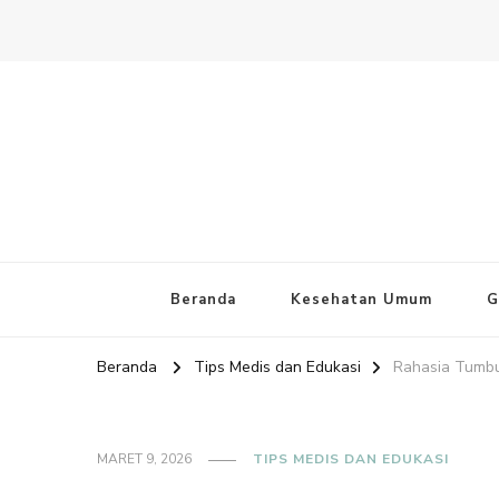
Website PAFI Kecamatan Mente
Halaman Resmi SIPAFI Jakarta Pusat
Beranda
Kesehatan Umum
G
Beranda
Tips Medis dan Edukasi
Rahasia Tumbu
MARET 9, 2026
TIPS MEDIS DAN EDUKASI