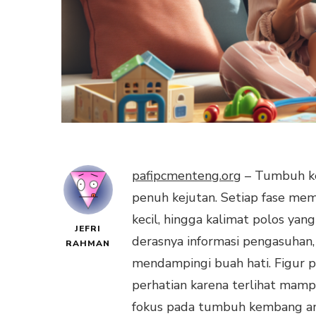
pafipcmenteng.org
– Tumbuh kem
penuh kejutan. Setiap fase mem
kecil, hingga kalimat polos yan
JEFRI
derasnya informasi pengasuhan
RAHMAN
mendampingi buah hati. Figur p
perhatian karena terlihat mamp
fokus pada tumbuh kembang an