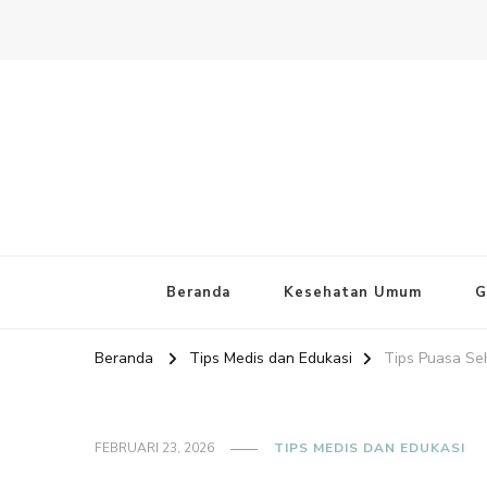
Website PAFI Kecamatan Mente
Halaman Resmi SIPAFI Jakarta Pusat
Beranda
Kesehatan Umum
G
Beranda
Tips Medis dan Edukasi
Tips Puasa Se
FEBRUARI 23, 2026
TIPS MEDIS DAN EDUKASI