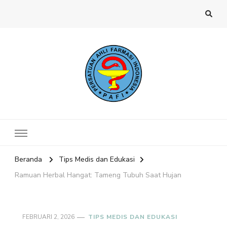
Website PAFI Kecamatan Menteng
Halaman Resmi SIPAFI Jakarta Pusat
Jakarta Pusat
Beranda
Tips Medis dan Edukasi
Ramuan Herbal Hangat: Tameng Tubuh Saat Hujan
FEBRUARI 2, 2026
TIPS MEDIS DAN EDUKASI