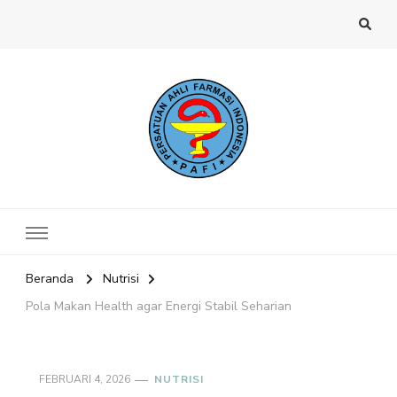
Website PAFI Kecamatan Menteng
Halaman Resmi SIPAFI Jakarta Pusat
Jakarta Pusat
Beranda
Nutrisi
Pola Makan Health agar Energi Stabil Seharian
FEBRUARI 4, 2026
NUTRISI