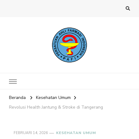
Website PAFI Kecamatan Menteng
Halaman Resmi SIPAFI Jakarta Pusat
Jakarta Pusat
Beranda
Kesehatan Umum
Revolusi Health Jantung & Stroke di Tangerang
FEBRUARI 14, 2026
KESEHATAN UMUM