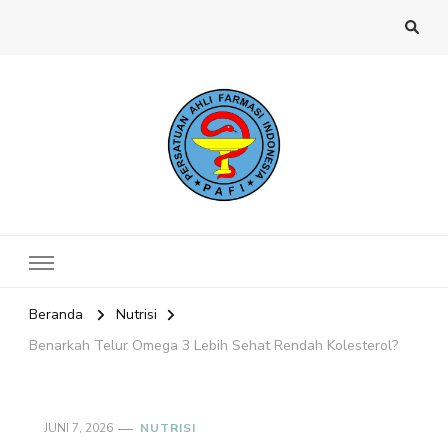
Website PAFI Kecamatan Menteng
Halaman Resmi SIPAFI Jakarta Pusat
Jakarta Pusat
Beranda
Nutrisi
Benarkah Telur Omega 3 Lebih Sehat Rendah Kolesterol?
JUNI 7, 2026
NUTRISI