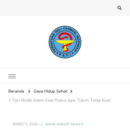
Website PAFI Kecamatan Menteng
Halaman Resmi SIPAFI Jakarta Pusat
Jakarta Pusat
Beranda
Gaya Hidup Sehat
7 Tips Mudik Adem Saat Puasa agar Tubuh Tetap Kuat
MARET 5, 2026
GAYA HIDUP SEHAT