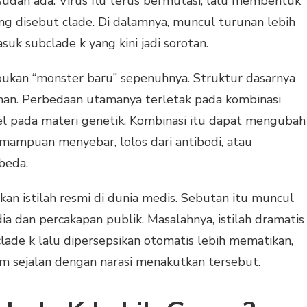
 sudah ada. Virus flu terus bermutasi, lalu membentuk
g disebut clade. Di dalamnya, muncul turunan lebih
suk subclade k yang kini jadi sorotan.
bukan “monster baru” sepenuhnya. Struktur dasarnya
iman. Perbedaan utamanya terletak pada kombinasi
 pada materi genetik. Kombinasi itu dapat mengubah
kemampuan menyebar, lolos dari antibodi, atau
beda.
kan istilah resmi di dunia medis. Sebutan itu muncul
a dan percakapan publik. Masalahnya, istilah dramatis
ade k lalu dipersepsikan otomatis lebih mematikan,
um sejalan dengan narasi menakutkan tersebut.