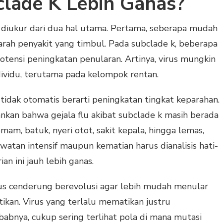
lade K Lebih Ganas?
a diukur dari dua hal utama. Pertama, seberapa mudah
arah penyakit yang timbul. Pada subclade k, beberapa
otensi peningkatan penularan. Artinya, virus mungkin
ndividu, terutama pada kelompok rentan.
idak otomatis berarti peningkatan tingkat keparahan.
ankan bahwa gejala flu akibat subclade k masih berada
m, batuk, nyeri otot, sakit kepala, hingga lemas,
atan intensif maupun kematian harus dianalisis hati-
n ini jauh lebih ganas.
rus cenderung berevolusi agar lebih mudah menular
ikan. Virus yang terlalu mematikan justru
babnya, cukup sering terlihat pola di mana mutasi