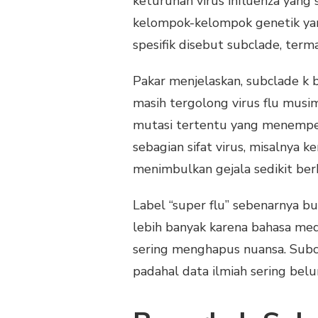
keturunan virus influenza yang
kelompok-kelompok genetik yan
spesifik disebut subclade, terma
Pakar menjelaskan, subclade k 
masih tergolong virus flu mus
mutasi tertentu yang menempel
sebagian sifat virus, misalnya 
menimbulkan gejala sedikit ber
Label “super flu” sebenarnya bu
lebih banyak karena bahasa medi
sering menghapus nuansa. Subcl
padahal data ilmiah sering bel