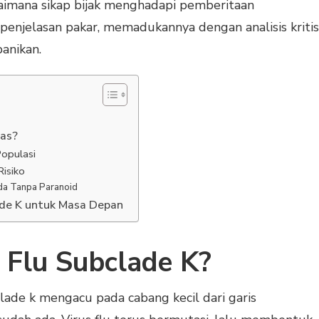
gaimana sikap bijak menghadapi pemberitaan
 penjelasan pakar, memadukannya dengan analisis kritis
panikan.
nas?
Populasi
Risiko
da Tanpa Paranoid
lade K untuk Masa Depan
 Flu Subclade K?
bclade k mengacu pada cabang kecil dari garis