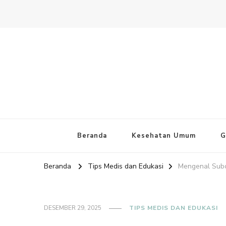
Website PAFI Kecamatan Mente
Halaman Resmi SIPAFI Jakarta Pusat
Beranda
Kesehatan Umum
G
Beranda
Tips Medis dan Edukasi
Mengenal Subcl
DESEMBER 29, 2025
TIPS MEDIS DAN EDUKASI