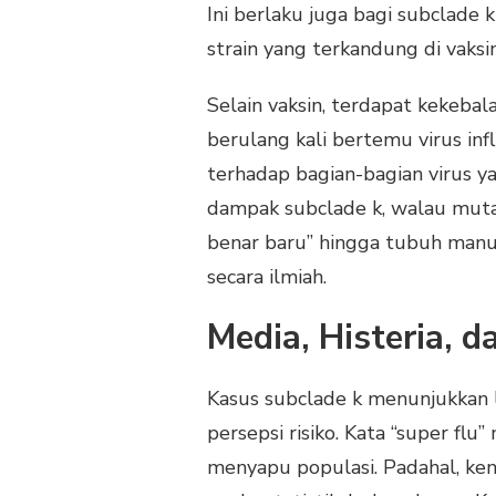
Ini berlaku juga bagi subclad
strain yang terkandung di vaksin
Selain vaksin, terdapat kekebal
berulang kali bertemu virus in
terhadap bagian-bagian virus y
dampak subclade k, walau mutasi
benar baru” hingga tubuh manus
secara ilmiah.
Media, Histeria, d
Kasus subclade k menunjukkan 
persepsi risiko. Kata “super f
menyapu populasi. Padahal, ken