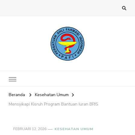
Website PAFI Kecamatan Menteng
Halaman Resmi SIPAFI Jakarta Pusat
Jakarta Pusat
Beranda
Kesehatan Umum
Mensyikapi Kisruh Program Bantuan Iuran BPJS
FEBRUARI 12, 2026
KESEHATAN UMUM