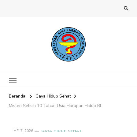
Website PAFI Kecamatan Menteng
Halaman Resmi SIPAFI Jakarta Pusat
Jakarta Pusat
Beranda
Gaya Hidup Sehat
Misteri Selisih 10 Tahun Usia Harapan Hidup RI
MEI 7, 2026
GAYA HIDUP SEHAT