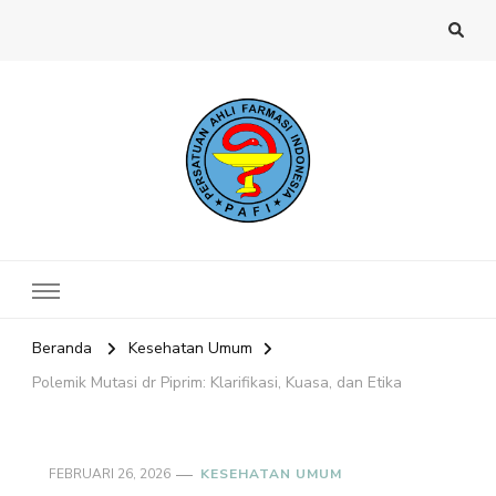
Website PAFI Kecamatan Menteng
Halaman Resmi SIPAFI Jakarta Pusat
Jakarta Pusat
Beranda
Kesehatan Umum
Polemik Mutasi dr Piprim: Klarifikasi, Kuasa, dan Etika
FEBRUARI 26, 2026
KESEHATAN UMUM