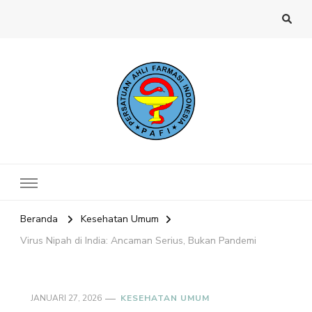
Website PAFI Kecamatan Menteng
Halaman Resmi SIPAFI Jakarta Pusat
Jakarta Pusat
Beranda
Kesehatan Umum
Virus Nipah di India: Ancaman Serius, Bukan Pandemi
JANUARI 27, 2026
KESEHATAN UMUM