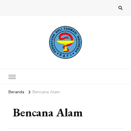
Website PAFI Kecamatan Menteng
Halaman Resmi SIPAFI Jakarta Pusat
Jakarta Pusat
Beranda
Bencana Alam
Bencana Alam